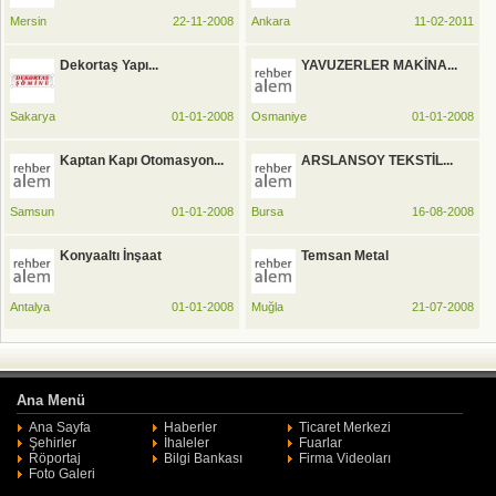
Mersin
22-11-2008
Ankara
11-02-2011
Dekortaş Yapı...
YAVUZERLER MAKİNA...
Sakarya
01-01-2008
Osmaniye
01-01-2008
Kaptan Kapı Otomasyon...
ARSLANSOY TEKSTİL...
Samsun
01-01-2008
Bursa
16-08-2008
Konyaaltı İnşaat
Temsan Metal
Antalya
01-01-2008
Muğla
21-07-2008
Ana Menü
Ana Sayfa
Haberler
Ticaret Merkezi
Şehirler
İhaleler
Fuarlar
Röportaj
Bilgi Bankası
Firma Videoları
Foto Galeri